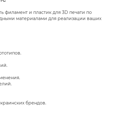
ть филамент и пластик для 3D печати по
ходными материалами для реализации ваших
ототипов.
ий.
менения.
елий.
украинских брендов.