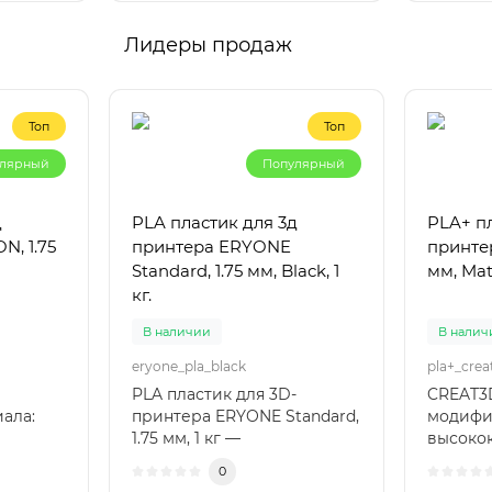
прочностью и предсказуемым ре
Лидеры продаж
Топ
Топ
лярный
Популярный
д
PLA пластик для 3д
PLA+ пл
, 1.75
принтера ERYONE
принтер
Standard, 1.75 мм, Black, 1
мм, Matt
кг.
В наличии
В налич
eryone_pla_black
PLA пластик для 3D-
CREAT3D
ала:
принтера ERYONE Standard,
модифи
1.75 мм, 1 кг —
высоко
ый и
универсальный и
пластик
0
Bla..
надежный филамент для п..
диаметр