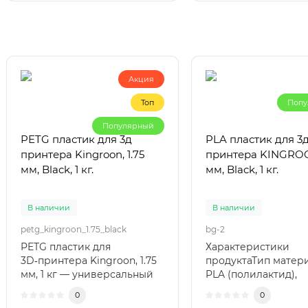
Акция
Топ
Попу
Популярный
PETG пластик для 3д
PLA пластик для 3
принтера Kingroon, 1.75
принтера KINGROON
мм, Black, 1 кг.
мм, Black, 1 кг.
В наличии
В наличии
petg_kingroon_1.75_black
bg-2
PETG пластик для
Характеристики
3D‑принтера Kingroon, 1.75
продуктаТип матери
мм, 1 кг — универсальный
PLA (полилактид),
материал для надёжной
экологически чист
0
0
повседнев..
биораспадный.Цвет: 