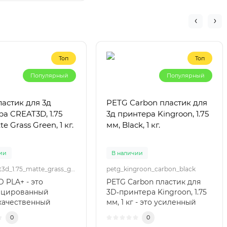
зультатом. ..
Топ
Топ
Популярный
Популярный
астик для 3д
PETG Carbon пластик для
а CREAT3D, 1.75
3д принтера Kingroon, 1.75
e Grass Green, 1 кг.
мм, Black, 1 кг.
ии
В наличии
pla+_creat3d_1.75_matte_grass_green
petg_kingroon_carbon_black
 PLA+ - это
PETG Carbon пластик для
цированный
3D‑принтера Kingroon, 1.75
качественный
мм, 1 кг - это усиленный
 для 3D печати
углеродным волокном
0
0
ом 1.75 мм, пред..
PETG..