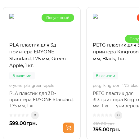
Популярный
Попу
PLA пластик для 3д
PETG пластик для 
принтера ERYONE
принтера Kingroon, 
Standard, 1.75 мм, Green
мм, Black, 1 кг.
Apple, 1 кг.
В наличии
В наличии
eryone_pla_green-apple
petg_kingroon_1.75_blac
PLA пластик для 3D-
PETG пластик для
принтера ERYONE Standard,
3D‑принтера Kingroo
1.75 мм, 1 кг —
мм, 1 кг — универс
универсальный и
материал для надё
0
0
надежный филамент для п..
пов..
599.00грн.
410.00грн.
395.00грн.