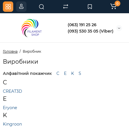
0
(063) 191 25 26
(093) 530 35 05 (Viber)
Головна
Виробник
Виробники
Алфавітний покажчик
C
E
K
S
C
CREAT3D
E
Eryone
K
Kingroon