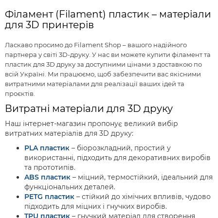
Філамент (Filament) пластик – матеріали
для 3D принтерів
Ласкаво просимо до Filament Shop – вашого надійного
партнера у світі 3D-друку. У нас ви можете купити філамент та
пластик для 3D друку за доступними цінами з доставкою по
всій Україні. Ми працюємо, щоб забезпечити вас якісними
витратними матеріалами для реалізації ваших ідей та
проєктів.
Витратні матеріали для 3D друку
Наш інтернет-магазин пропонує великий вибір
витратних матеріалів для 3D друку:
PLA пластик
– біорозкладний, простий у
використанні, підходить для декоративних виробів
та прототипів.
ABS пластик
– міцний, термостійкий, ідеальний для
функціональних деталей.
PETG пластик
– стійкий до хімічних впливів, чудово
підходить для міцних і гнучких виробів.
TPU пластик
– гнучкий матеріал для створення