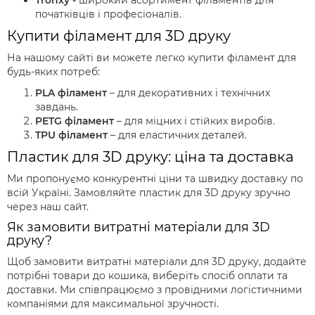
Tronxy -
широкий асортимент філаментів для
початківців і професіоналів.
Купити філамент для 3D друку
На нашому сайті ви можете легко купити філамент для
будь-яких потреб:
PLA філамент
– для декоративних і технічних
завдань.
PETG філамент
– для міцних і стійких виробів.
TPU філамент
– для еластичних деталей.
Пластик для 3D друку: ціна та доставка
Ми пропонуємо конкурентні ціни та швидку доставку по
всій Україні. Замовляйте пластик для 3D друку зручно
через наш сайт.
Як замовити витратні матеріали для 3D
друку?
Щоб замовити витратні матеріали для 3D друку, додайте
потрібні товари до кошика, виберіть спосіб оплати та
доставки. Ми співпрацюємо з провідними логістичними
компаніями для максимальної зручності.