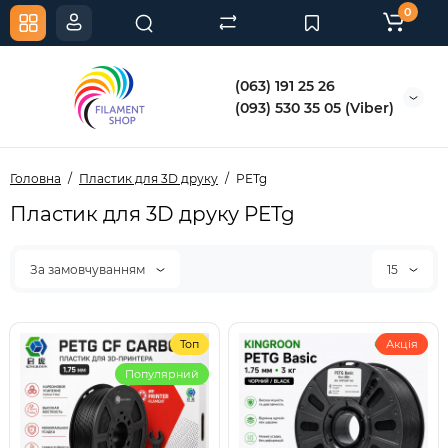
0
(063) 191 25 26
(093) 530 35 05 (Viber)
Головна
Пластик для 3D друку
PETg
Пластик для 3D друку PETg
За замовчуванням
15
Топ
Акція
Популярний