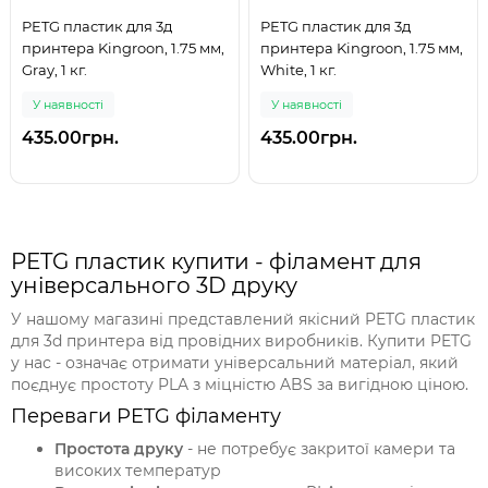
PETG пластик для 3д
PETG пластик для 3д
принтера Kingroon, 1.75 мм,
принтера Kingroon, 1.75 мм,
Gray, 1 кг.
White, 1 кг.
У наявності
У наявності
435.00грн.
435.00грн.
PETG пластик купити - філамент для
універсального 3D друку
У нашому магазині представлений якісний PETG пластик
для 3d принтера від провідних виробників. Купити PETG
у нас - означає отримати універсальний матеріал, який
поєднує простоту PLA з міцністю ABS за вигідною ціною.
Переваги PETG філаменту
Простота друку
- не потребує закритої камери та
високих температур