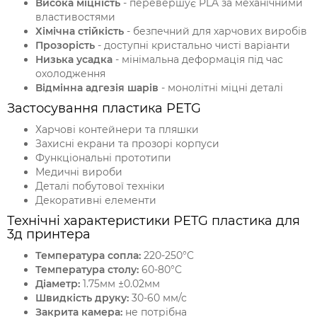
Висока міцність
- перевершує PLA за механічними
властивостями
Хімічна стійкість
- безпечний для харчових виробів
Прозорість
- доступні кристально чисті варіанти
Низька усадка
- мінімальна деформація під час
охолодження
Відмінна адгезія шарів
- монолітні міцні деталі
Застосування пластика PETG
Харчові контейнери та пляшки
Захисні екрани та прозорі корпуси
Функціональні прототипи
Медичні вироби
Деталі побутової техніки
Декоративні елементи
Технічні характеристики PETG пластика для
3д принтера
Температура сопла:
220-250°C
Температура столу:
60-80°C
Діаметр:
1.75мм ±0.02мм
Швидкість друку:
30-60 мм/с
Закрита камера:
не потрібна