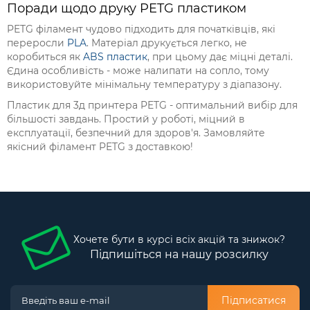
Поради щодо друку PETG пластиком
PETG філамент чудово підходить для початківців, які
переросли
PLA
. Матеріал друкується легко, не
коробиться як
ABS пластик
, при цьому дає міцні деталі.
Єдина особливість - може налипати на сопло, тому
використовуйте мінімальну температуру з діапазону.
Пластик для 3д принтера PETG - оптимальний вибір для
більшості завдань. Простий у роботі, міцний в
експлуатації, безпечний для здоров'я. Замовляйте
якісний філамент PETG з доставкою!
Хочете бути в курсі всіх акцій та знижок?
Підпишіться на нашу розсилку
Підписатися