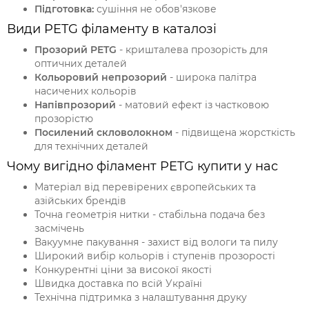
Підготовка:
сушіння не обов'язкове
Види PETG філаменту в каталозі
Прозорий PETG
- кришталева прозорість для
оптичних деталей
Кольоровий непрозорий
- широка палітра
насичених кольорів
Напівпрозорий
- матовий ефект із частковою
прозорістю
Посилений скловолокном
- підвищена жорсткість
для технічних деталей
Чому вигідно філамент PETG купити у нас
Матеріал від перевірених європейських та
азійських брендів
Точна геометрія нитки - стабільна подача без
засмічень
Вакуумне пакування - захист від вологи та пилу
Широкий вибір кольорів і ступенів прозорості
Конкурентні ціни за високої якості
Швидка доставка по всій Україні
Технічна підтримка з налаштування друку