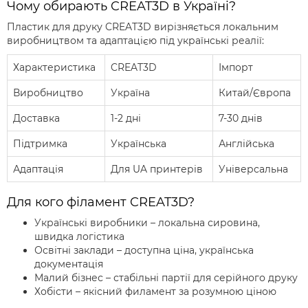
Чому обирають CREAT3D в Україні?
Пластик для друку CREAT3D вирізняється локальним
виробництвом та адаптацією під українські реалії:
Характеристика
CREAT3D
Імпорт
Виробництво
Україна
Китай/Європа
Доставка
1-2 дні
7-30 днів
Підтримка
Українська
Англійська
Адаптація
Для UA принтерів
Універсальна
Для кого філамент CREAT3D?
Українські виробники – локальна сировина,
швидка логістика
Освітні заклади – доступна ціна, українська
документація
Малий бізнес – стабільні партії для серійного друку
Хобісти – якісний филамент за розумною ціною