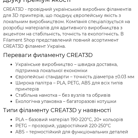
CREAT3D - провідний український виробник філаментів
для 3D принтерів, що поєднує європейську якість з
локальним виробництвом. Компанія спеціалізується на
розробці матеріалів для адитивного виробництва з
акцентом на стабільність, точність та екологічність. В
Filament Shop представлений повний асортимент
CREAT3D філамент Україна.
Переваги филаменту CREAT3D
Українське виробництво – швидка доставка,
підтримка локальної економіки
Європейські стандарти – точність діаметра ±0.03 мм
Широка палітра – PLA, PETG, ABS для всіх типів
принтерів
Стабільна намотка – без вузлів та обривів
Екологічна упаковка – багаторазові котушки
Типи філаменту CREAT3D у наявності
PLA – базовий матеріал 190-220°C, 20+ кольорів
PETG – прозорий, ударостійкий 220-250°C
ABS – термостійкий для функціональних деталей