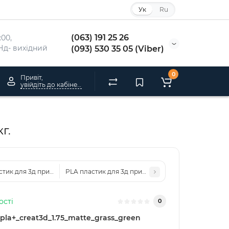
Ук
Ru
(063) 191 25 26
00, 
, Нд- вихідний
(093) 530 35 05 (Viber)
0
Привіт,
увійдіть до кабінету
г.
тик для 3д принтера KINGROON, 1.75 мм, Black, 1 кг.
PLA пластик для 3д принтера E
ості
0
pla+_creat3d_1.75_matte_grass_green