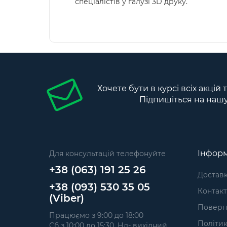
спеціалістів у галузі 3D друку.
Хочете бути в курсі всіх акцій
Підпишіться на наш
Інформ
Для консультацій телефонуйте
+38 (063) 191 25 26
Доставк
+38 (093) 530 35 05
Контак
(Viber)
Поверн
Працюємо з 9:00 до 18:00
Політик
Сб з 10:00 до 15:30, Нд- вихідний