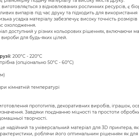
є рівномірну подачу матеріалу та високу якість друку.
к виготовляється з відновлюваних рослинних ресурсів, є бі
дливих випарів під час друку та підходить для використанн
изька усадка матеріалу забезпечує високу точність розмірів 
ас охолодження.
іал доступний у різних кольорових рішеннях, включаючи мат
вироби для будь-яких цілей.
узії
: 200°C - 220°C
отрібна (опціонально 50°C - 60°C)
мм)
 при кімнатній температурі
готовлення прототипів, декоративних виробів, іграшок, осв
значення. Завдяки поєднанню міцності та простоти обробк
 домашньої творчості.
е надійний та універсальний матеріал для 3D принтера, яки
рактеристики, роблячи його оптимальним рішенням як для по