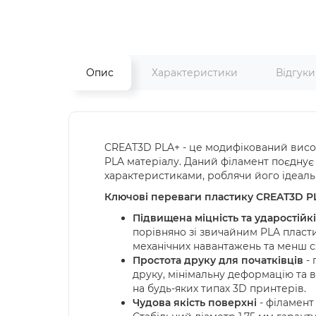
Опис
Характеристики
Відгук
CREAT3D PLA+ - це модифікований висок
PLA матеріалу. Даний філамент поєднує
характеристиками, роблячи його ідеал
Ключові переваги пластику CREAT3D PL
Підвищена міцність та ударостійкі
порівняно зі звичайним PLA пласт
механічних навантажень та менш 
Простота друку для початківців
- 
друку, мінімальну деформацію та в
на будь-яких типах 3D принтерів.
Чудова якість поверхні
- філамент