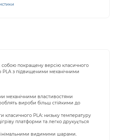
истики
яє собою покращену версію класичного
го PLA з підвищеними механічними
ими механічними властивостями
 роблять вироби більш стійкими до
ги класичного PLA: низьку температуру
дігріву платформи та легко друкується
з мінімальними видимими шарами.