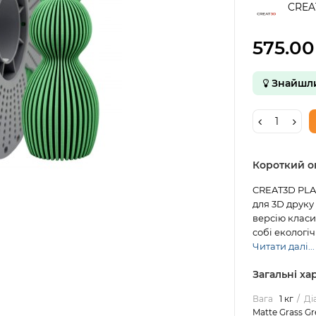
CREA
575.00
Знайшл
Короткий о
CREAT3D PLA+
для 3D друку
версію класи
собі екологіч
Читати далі...
Загальні х
Вага
1 кг
Ді
Matte Grass G