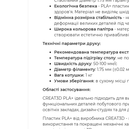
Стабільний діаметр 1.75 мм гаранту
Екологічна безпека
- PLA+ пласти
здоров'я. Матеріал не виділяє шкі
Відмінна розмірна стабільність
- н
деформації великих деталей під ч
Широка кольорова палітра
- матер
створювати естетично привабливі 
Технічні параметри друку:
Рекомендована температура екстр
Температура підігріву столу
: не п
Швидкість друку
: 50-100 мм/с
Діаметр філаменту
: 1.75 мм (±0.02 
Вага котушки
: 1 кг
Умови зберігання
: в сухому місці
Області застосування:
CREAT3D PLA+ ідеально підходить для ви
функціональних деталей побутового при
освітніх закладах, дизайн-студіях та для
Пластик PLA+ від виробника CREAT3D - ц
використання та покращені механічні ха