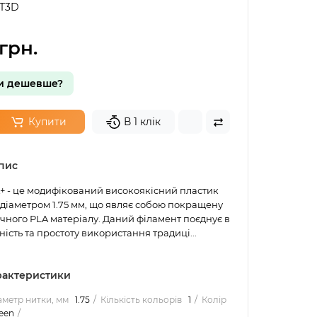
T3D
грн.
и дешевше?
Купити
В 1 клік
пис
 - це модифікований високоякісний пластик
 діаметром 1.75 мм, що являє собою покращену
чного PLA матеріалу. Даний філамент поєднує в
ність та простоту використання традиці...
арактеристики
аметр нитки, мм
1.75
Кількість кольорів
1
Колір
reen