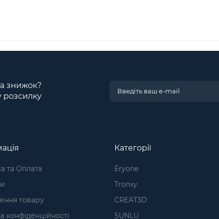
 та знижок?
у розсилку
ація
Категорії
а та Оплата
Eryone
ти
Tronxy
ення товару
CREAT3D
а конфіденційності
SUNLU